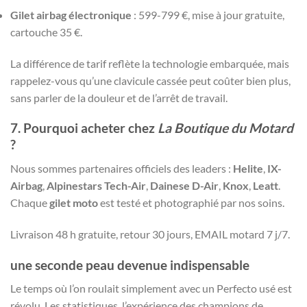
Gilet airbag électronique
: 599-799 €, mise à jour gratuite,
cartouche 35 €.
La différence de tarif reflète la technologie embarquée, mais
rappelez-vous qu’une clavicule cassée peut coûter bien plus,
sans parler de la douleur et de l’arrêt de travail.
7. Pourquoi acheter chez
La Boutique du Motard
?
Nous sommes partenaires officiels des leaders :
Helite
,
IX-
Airbag
,
Alpinestars Tech-Air
,
Dainese D-Air
,
Knox
,
Leatt
.
Chaque
gilet moto
est testé et photographié par nos soins.
Livraison 48 h gratuite, retour 30 jours, EMAIL motard 7 j/7.
une seconde peau devenue indispensable
Le temps où l’on roulait simplement avec un Perfecto usé est
révolu. Les statistiques, l’expérience des champions de