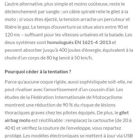
L’autre alternative, plus simple et moins coûteuse, reste le
déclenchement par sangle : un câble spiralé relie le gilet à la
moto ; si vous êtes éjecté, la tension arrache un percuteur et
libère le gaz. Le temps d’ouverture se situe alors entre 90 et
120 ms – suffisant pour les vitesses urbaines et la balade. Les
deux systèmes sont
homologués EN 1621-4 :2013
et
peuvent absorber jusqu’à 400 joules d’énergie, équivalent à la
chute d’un corps de 80 kg lancé à 50 km/h.
Pourquoi céder à la tentation ?
Parce qu’aucune coque rigide, aussi sophistiquée soit-elle, ne
peut rivaliser avec l’amortissement d’un coussin d’air. Les
études de la Fédération Internationale de Motocyclisme
montrent une réduction de 90 % du risque de lésions
thoraciques graves chez les pilotes équipés. De plus, le
gilet
airbag moto
est réutilisable : remplacez la cartouche (de 20 à
40 €) et vérifiez la couture de l’enveloppe, vous repartez
protégé. Les modèles électroniques se mettent à jour via USB