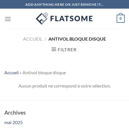
Passer
ADD ANYTHING HERE OR JUST REMOVE IT...
au
contenu
0
ACCUEIL
/
ANTIVOL BLOQUE DISQUE
FILTRER
Accueil
»
Antivol bloque disque
Aucun produit ne correspond à votre sélection.
Archives
mai 2025